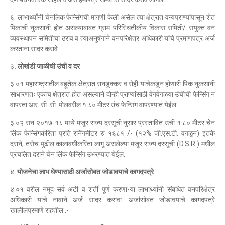
६. लाभार्थ्यांनी चेनलिक फेन्सिंगची मागणी केली असेल त्या क्षेत्रात वन्यप्राण्यांपासून शेत
पिकाची नुकसानी होत असल्याबाबत ग्राम परिस्थितीकीय विकास समिती/ संयुक्त वन
व्यवस्थापन समितीचा ठराव व त्याअनुषंगाने वनपरिक्षेत्र अधिकारी यांचे प्रमाणपत्र अर्ज
करतांना सादर करावे.
३
. लोखंडी जाळीची उंची व दर
३.०१ महाराष्ट्रातील बहूतेक क्षेत्रात रानडूक्कर व रोही यांचेकडून होणारी पिक नुकसानी
साधारणतः एकाच क्षेत्रात होत असल्याने दोन्ही प्राण्यांसाठी वेगवेगळया उंचीची फेन्सिंग न
वापरता आर. सी. सी. पोलवरील १.८० मीटर उंच फेन्सिंग वापरण्यात येईल.
३.०२ सन २०१७-१८ मध्ये मंजूर राज्य दरसूची नुसार प्रस्तावित उंची १.८० मीटर चेन
लिंक फेन्सिंगकरिता प्रति रनिंगमीटर रु १६८१ /- (१२% जी.एस.टी. वगळून) इतके
दराने, तसेच पुढील कालावधीकरिता लागू असलेल्या मंजूर राज्य दरसूची (D.S.R.) मधील
प्रचलित दराने चेन लिंक फेन्सिंग उभरण्यात येईल.
४.
योजनेचा लाभ घेण्यासाठी अर्जासोबत जोडावयाचे कागदपत्रे
४.०१ वरील नमूद सर्व अटी व शर्ती पूर्ण करणा-या लाभार्थ्यांनी संबधित वनपरिक्षेत्र
अधिकारी यांचे नावाने अर्ज सादर करावा. अर्जासोबत जोडावयाचे कागदपत्रे
खालीलप्रमाणे राहतील :-