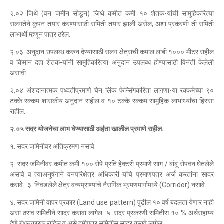
२.०२ जिथे (वन जमीन सोडून) जिथे कमीत कमी १० शेतक-यांची सामुहिकरित्या
सलगतेने कुंपन तयार करण्यासाठी समिती तयार झाली असेल, अशा प्रकरणी ती समिती
लाभार्थी म्हणून पात्र ठरेल.
२.०३. अनुदान उपलब्ध करुन देण्यासाठी सलग क्षेत्राची कमाल लांबी १००० मीटर राहील
व किमान दहा शेतक-यांनी सामुहिकरित्या अनुदान उपलब्ध होण्यासाठी विनंती केलेली
असावी.
२.०४ अंशदानात्मक पध्दतीप्रमाणे चेन लिंक फेन्सिंगकरिता लागणा-या रक्कमेच्या ९०
टक्के रक्कम शासकीय अनुदान राहील व १० टक्के रक्कम सामुहिक लाभार्थ्यांचा हिस्सा
राहील.
२.०५ सदर योजनेचा लाभ घेण्यासाठी अर्हता खालील प्रमाणे राहील.
१. सदर जमिनीवर अतिक्रमण नसावे.
२. सदर जमिनीवर कमीत कमी १०० रोपे प्रति हेक्टरी प्रमाणे साग / बांबू रोपवन घेतलेले
असावे व त्याअनुषंगाने वनपरिक्षेत्र अधिकारी यांचे प्रमाणपत्र अर्ज करतांना सादर
करावे.. ३. निवडलेले क्षेत्र वन्यप्राण्यांचे नैसर्गिक भ्रमणमार्गामध्ये (Corridor) नसावे.
४. सदर जमिनी वापर प्रकार (Land use pattern) पुढील १० वर्ष बदलता येणार नाही
असा ठराव समितीने सादर करावा लागेल. ५. सदर प्रकरणी समितीस १० % अर्थसहाय्य
देणे बंधनकारक राहिल व असे हमीपत्र समितीस सादर करावे लागेल.