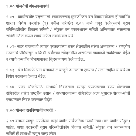
१.०० योजनेची अंमलबजावणी
१.०१ - कार्यान्वयीत यंत्रणा डॉ. श्यामाप्रसाद मुखर्जी जन-वन विकास योजना ही संदर्भिय
शासन निर्णय क्रमांक (१) मधील परिच्छेद २.०१ मध्ये नमूद केलेप्रमाणे ग्राम
परिस्थितीकीय विकास समिती / संयुक्त वन व्यवस्थापन समिती अस्तित्वात नसल्यास
समिती गठीत करून त्यांचे मार्फत राबविण्यात यावी.
१.०२- सदर योजना ही व्याघ्र प्रकल्पांच्या बफर क्षेत्रातील तसेच अभयारण्य / राष्ट्रीय
उद्यानाचे सीमेपासून ५ कि.मी. पर्यंतच्या संवेदनशील असलेल्या गावांमध्ये राबविण्यात येईल
व त्याचे वन्यजीव विभागामार्फत क्रियान्वयण केले जाईल..
१.०३ - चेन लिंक फेन्सिंग चनाकडील बाजूने उभारतांना एकसंघ / सलग राहील या बाबीला
विशेष प्राधान्य देण्यात येईल.
१.०४- सदर योजनेसाठी लाभार्थी निवडतांना व्याघ्र प्रकल्पांच्या बफर क्षेत्राच्या
सीमेवरील तसेच राष्ट्रीय उद्यान / अभयारण्याच्या सीमेवरील अल्प भूधारक शेतक-यांची
प्राधान्याने निवड करण्यात येईल.
२.०० योजना राबविण्याची पध्दती
:-
२.०१ वनाला लागून असलेल्या काही जमीन सार्वजनिक उपयोगाच्या (वन जमीन सोडून)
आहेत, अशा प्रकरणी ग्राम परिस्थीतीकीय विकास समिती/ संयुक्त वन व्यवस्थापन
समिती ही लाभार्थी म्हणून पात्र ठरेल.