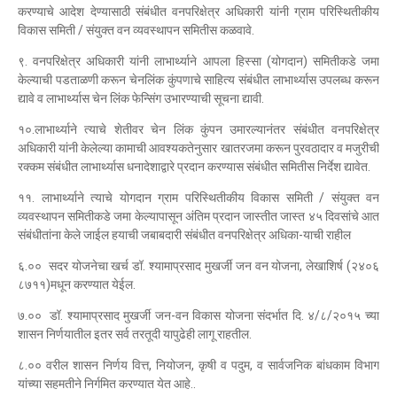
करण्याचे आदेश देण्यासाठी संबंधीत वनपरिक्षेत्र अधिकारी यांनी ग्राम परिस्थितीकीय
विकास समिती / संयुक्त वन व्यवस्थापन समितीस कळवावे.
९. वनपरिक्षेत्र अधिकारी यांनी लाभार्थ्याने आपला हिस्सा (योगदान) समितीकडे जमा
केल्याची पडताळणी करून चेनलिंक कुंपणाचे साहित्य संबंधीत लाभार्थ्यास उपलब्ध करून
द्यावे व लाभार्थ्यास चेन लिंक फेन्सिंग उभारण्याची सूचना द्यावी.
१०.लाभार्थ्याने त्याचे शेतीवर चेन लिंक कुंपन उमारल्यानंतर संबंधीत वनपरिक्षेत्र
अधिकारी यांनी केलेल्या कामाची आवश्यकतेनुसार खातरजमा करून पुरवठादार व मजुरीची
रक्कम संबंधीत लाभार्थ्यास धनादेशाद्वारे प्रदान करण्यास संबंधीत समितीस निर्देश द्यावेत.
११. लाभार्थ्याने त्याचे योगदान ग्राम परिस्थितीकीय विकास समिती / संयुक्त वन
व्यवस्थापन समितीकडे जमा केल्यापासून अंतिम प्रदान जास्तीत जास्त ४५ दिवसांचे आत
संबंधीतांना केले जाईल हयाची जबाबदारी संबंधीत वनपरिक्षेत्र अधिका-याची राहील
६.०० सदर योजनेचा खर्च डॉ. श्यामाप्रसाद मुखर्जी जन वन योजना, लेखाशिर्ष (२४०६
८७११)मधून करण्यात येईल.
७.०० डॉ. श्यामाप्रसाद मुखर्जी जन-वन विकास योजना संदर्भात दि. ४/८/२०१५ च्या
शासन निर्णयातील इतर सर्व तरतूदी यापुढेही लागू राहतील.
८.०० वरील शासन निर्णय वित्त, नियोजन, कृषी व पदुम, व सार्वजनिक बांधकाम विभाग
यांच्या सहमतीने निर्गमित करण्यात येत आहे..