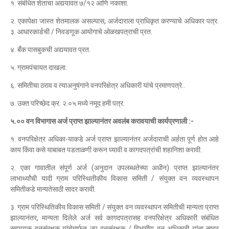
१. संबंधित शेताचा अद्ययावत ७/१२ आणि नकाशा.
२. एकापेक्षा जास्त शेतमालक असल्यास, अर्जदाराला प्राधिकृत करण्याचे अधिकार पत्र.
३. आधारकार्डची / निवडणूक आयोगाचे ओळखपत्राची प्रत.
४. बँक पासबुकची अद्ययावत प्रत.
५. ग्रामपंचायत दाखला.
६. समितीचा ठराव व त्याअनुषंगाने वनपरिक्षेत्र अधिकारी यांचे प्रमाणपत्रे..
७. उक्त परिच्छेद क्र. २.०५ मध्ये नमूद हमी पत्र.
५.०० वन विभागास अर्ज प्राप्त झाल्यानंतर अवलंब करावयाची कार्यप्रणाली :-
१. वनपरिक्षेत्र अधिका-याकडे अर्ज प्राप्त झाल्यानंतर अर्जदाराची अर्हता पूर्ण होत आहे
काय किंवा कसे याबाबत पडताळणी करून घ्यावी व कागदपत्रांची शहानिशा करावी.
२. एका गावातील संपूर्ण अर्ज (अनुदान उपलब्धतेच्या अधीन) प्राप्त झाल्यानंतर
लाभार्थ्यांची यादी ग्राम परिस्थितीकीय विकास समिती / संयुक्त वन व्यवस्थापन
समितीकडे मान्यतेसाठी सादर करावी.
३. ग्राम परिस्थितिकीय विकास समिती / संयुक्त वन व्यवस्थापन समितीची मान्यता प्राप्त
झाल्यानंतर, मान्यता दिलेले अर्ज सर्व कागदपत्रासह वनपरिक्षेत्र अधिकारी संबंधित
सहाय्यक वनसंरक्षक यांचेमार्फत उप वनसंरक्षक / विभागीय वन अधिकारी यांना सादर