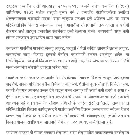
राष्ट्रीय वन्यजीव कृती आराखडा २००२-२०१६ अन्वये तसेच वन्यजीव (संरक्षण)
अधिनियम, १९७२ मधील तरतूदी नुसार बने / वन्यजीव संवर्धनाकरिता संरक्षित
क्षेत्रालगतच्या गावांमध्ये गावक- यांचा सक्रिय सहभाग घेणे अपेक्षित आहे. या गावांत
परिस्थितीकीय विकास कार्यक्रम राबवून गावातील संसाधनाची उत्पादकता व पर्यायी
रोजगार संधी वाढवून वनावरील अवलंबत्व कमी केल्यास मानव- वन्यप्राणी संघर्ष कमी
होऊन सहजीवन प्रस्थापित करणे शक्य होईल.
वनालगत गावांतील गावकरी जळावू लाकूड, घरगुती / शेती करिता लागणारे लहान लाकूड,
जनावरांचा चारा, रोजगार इत्यादी दैनंदिन गरजांसाठी वनांवर अवलंबून आहेत. या
निर्भरतेमुळे वनांचा दर्जा दिवसागणीक खालावत आहे. सदर गावे जंगलव्याप्त असल्याने तेथे
मानव-वन्यजीव संघर्षाची तीव्रता अधिक आहे.
गावातील जन- जल-जंगल-जमीन या संसाधनाचा शाश्वत विकास साधून उत्पादकता
वाढविणे, गावक-यांची वनावरील निर्भरता कमी करणे, शेतीला पूरक जोडधंदे निर्मिती करणे,
पर्यायी रोजगार उपलब्ध करून देणे यातून मानव-वन्यप्राणी संघर्ष कमी करणे व अशा त-
हेने गावक-यांच्या सहभागातून वन वन्यजीवांचे संरक्षण व व्यवस्थापनाचा दर्जा उंचावणे
आवश्यक आहे. वन व वन्यजीव संरक्षण आणि संवर्धनाकरिता संरक्षित क्षेत्रालगतच्या गावात
परिस्थितीकीय विकास कार्यक्रमाद्वारे गावांचा सर्वांगीण विकास करण्याबाबत सर्वकष विचार
करून संदर्भ क्रमांक १ येथील शासन निर्णयान्वये डॉ. श्यामाप्रसाद मुखर्जी जन-वन
विकास योजना राबविण्याचा शासनाने निर्णय सन २०१५-१६ मध्ये घेतला आहे.
उपरोक्त योजना ही व्याघ्र प्रकल्प क्षेत्राच्या बफर क्षेत्रामधील गावालगतच्या वनक्षेत्रात