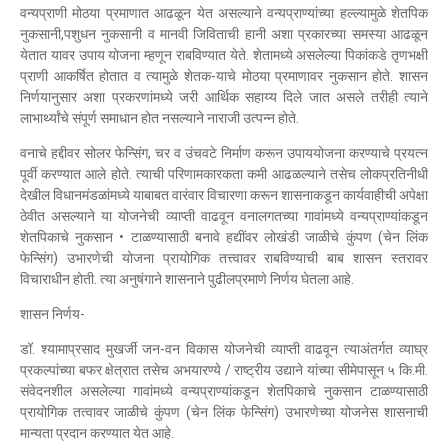
वन्यप्राणी मोठया प्रमाणात आढळून येत असल्याने वन्यप्राण्यांच्या हल्ल्यामुळे शेतपिक
नुकसानी,पशुधन नुकसानी व मानवी जिविताची हानी अशा प्रकारच्या समस्या आढळून
येतात यावर उपाय योजना म्हणून राबविण्यात येते. शेतामध्ये असलेल्या पिकांकडे तृणभक्षी
प्राणी आकर्षित होतात व त्यामुळे शेतक-याचे मोठया प्रमाणावर नुकसान होते. शासन
निर्णयानुसार अशा प्रकरणांमध्ये जरी आर्थिक सहाय्य दिले जात असले तरीही त्याने
लाभार्थ्यांचे संपूर्ण समाधान होत नसल्याने नाराजी उत्पन्न होते.
वनाचे हद्दीवर सोलर फेन्सिंग, चर व उंचवटे निर्माण करून उपाययोजना करण्याचे प्रयत्न
पूर्वी करण्यात आले होते. त्याची परिणामकारकता कमी आढळल्याने तसेच लोकप्रतिनीधी
देखील विधानमंडळांमध्ये याबाबत वारंवार विचारणा करून शासनाकडून कार्यवाहीची अपेक्षा
ठेवीत असल्याने या योजनेची व्याप्ती वाढवून वनालगतच्या गावांमध्ये वन्यप्राण्यांकडून
शेतपिकाचे नुकसान • टाळण्यासाठी बनावे हद्यींवर लोखंडी जाळीचे कुंपण (चेन लिंक
फेन्सिंग) उभारणेची योजना प्रायोगिक तत्त्वावर राबविण्याची बाब शासन स्तरावर
विचाराधीन होती. त्या अनुषंगाने शासनाने पुढीलप्रमाणे निर्णय घेतला आहे.
शासन निर्णय-
डॉ. श्यामाप्रसाद मुखर्जी जन-वन विकास योजनेची व्याप्ती वाढवून त्याअंतर्गत व्याघ्र
प्रकल्पांच्या बफर क्षेत्रात तसेच अभयारण्ये / राष्ट्रीय उद्याने यांच्या सीमेपासून ५ कि.मी.
संवेदनशील असलेल्या गावांमध्ये वन्यप्राण्यांकडून शेतपिकाचे नुकसान टाळण्यासाठी
प्रायोगिक तत्वावर जाळीचे कुंपण (चेन लिंक फेन्सिंग) उभारणेच्या योजनेस शासनाची
मान्यता प्रदान करण्यात येत आहे.