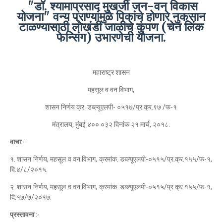
"डॉ. श्यामाप्रसाद मुखर्जी जन-वन विकास
योजना" वन्य प्राण्यांमुळे पिकांचे होणारे नुकसान
टाळण्यासाठी लोखंडी जाळीचे कुंपण (चेन लिंक
फेन्सिंग) उभारणेची योजना.
महाराष्ट्र शासन
महसूल व वन विभाग,
शासन निर्णय क्र. डब्ल्यूएलपी- ०५१७/प्र.क्र.९७ /फ-१
मंत्रालय, मुंबई ४०० ०३२ दिनांक २१ मार्च, २०१८.
वाचा
:-
१. शासन निर्णय, महसूल व वन विभाग, क्रमांक. डब्ल्यूएलपी-०५१५/प्र.क्र.१५५/फ-१,
दि.४/८/२०१५.
२. शासन निर्णय, महसूल व वन विभाग, क्रमांक. डब्ल्यूएलपी-०५१५/प्र.क्र.१५५/फ-१,
दि.१७/७/२०१७.
प्रस्तावना
:-