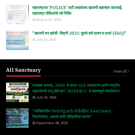
महाराष्ट्रात 'POLICE' पाटी लावलेल्या खाजगी वाहनांवर कारवाई;
महाराष्ट्र पोलिसांचे नवे निर्देश
August 02, 2026
"खाजगी वन खरेदी-विक्री 2025: तुमचे सर्व प्रश्न व उत्तरं (FAQ)"
July 20, 2025
All Sanctuary
View all
वनहक्क कायदा, 2006 चे कलम 3(2) अभयारण्य आणि राष्ट्रीय
उद्यानांमध्ये लागू होते का? MoEF&CC चे महत्त्वपूर्ण स्पष्टीकरण
July 23, 2026
"ओडिशातील Debrigarh Wildlife Sanctuary :
निसर्गसंपदा, धबधबे आणि ऐतिहासिक वारसा"
September 08, 2025