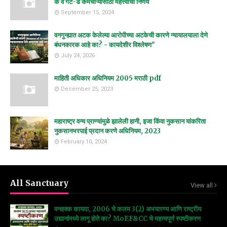
क व गट-ड कर्मचाऱ्यांसाठी महत्त्वाचा निर्णय
September 15, 2024
वनगुन्ह्यात अटक केलेल्या आरोपीच्या अटकेची कारणे न्यायालयाला देणे
बंधनकारक आहे का? - कायदेशीर विश्लेषण"
July 24, 2026
माहिती अधिकार अधिनियम 2005 मराठी pdf
December 25, 2023
महाराष्ट्र वन्य प्राण्यांमुळे झालेली हानी, इजा किंवा नुकसान यांकरिता
नुकसानभरपाई प्रदान करणे अधिनियम, 2023
February 10, 2024
All Sanctuary
View all
वनहक्क कायदा, 2006 चे कलम 3(2) अभयारण्य आणि राष्ट्रीय
उद्यानांमध्ये लागू होते का? MoEF&CC चे महत्त्वपूर्ण स्पष्टीकरण