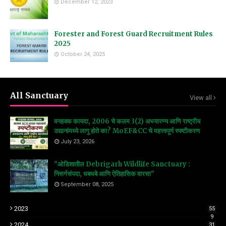
December 12, 2023
Forester and Forest Guard Recruitment Rules
2025
October 24, 2025
All Sanctuary
View all
वनहक्क कायदा, 2006 चे कलम 3(2) अभयारण्य आणि राष्ट्रीय
उद्यानांमध्ये लागू होते का? MoEF&CC चे महत्त्वपूर्ण स्पष्टीकरण
July 23, 2026
"ओडिशातील Debrigarh Wildlife Sanctuary :
निसर्गसंपदा, धबधबे आणि ऐतिहासिक वारसा"
September 08, 2025
2023
55
9
2024
31