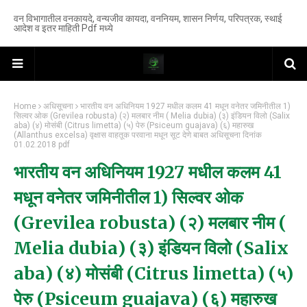
वन विभागातील वनकायदे, वन्यजीव कायदा, वननियम, शासन निर्णय, परिपत्रक, स्थाई
आदेश व इतर माहिती Pdf मध्ये
Home
अधिसूचना
भारतीय वन अधिनियम 1927 मधील कलम 41 मधून वनेतर जमिनीतील 1)
सिल्वर ओक (Grevilea robusta) (२) मलबार नीम ( Melia dubia) (३) इंडियन विलो (Salix
aba) (४) मोसंबी (Citrus limetta) (५) पेरु (Psiceum guajava) (६) महारुख
(Allanthus excelsa) वृक्षास वाहतूक परवाना मधून सूट देणे बाबत अधिसूचना दिनांक
01.02.2018 pdf
भारतीय वन अधिनियम 1927 मधील कलम 41
मधून वनेतर जमिनीतील 1) सिल्वर ओक
(Grevilea robusta) (२) मलबार नीम (
Melia dubia) (३) इंडियन विलो (Salix
aba) (४) मोसंबी (Citrus limetta) (५)
पेरु (Psiceum guajava) (६) महारुख