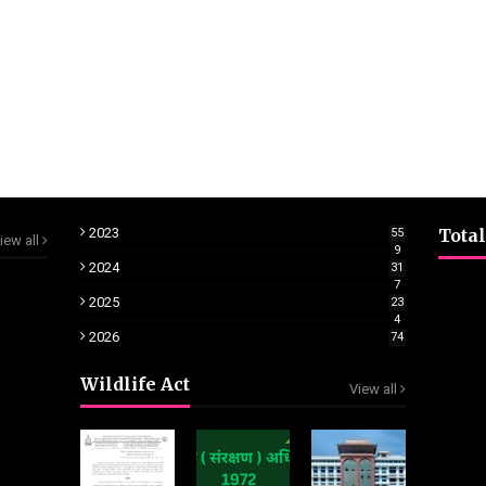
2023
Total
55
iew all
9
2024
31
7
2025
23
4
2026
74
Wildlife Act
View all