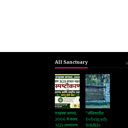
All Sanctuary
V
वनहक्क कायदा,
"ओडिशातील
2006 चे कलम
Debrigarh
3(2) अभयारण्य
Wildlife