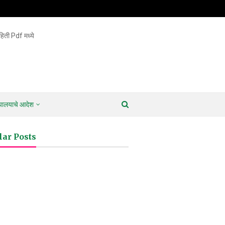
िती Pdf मध्ये
ायालयाचे आदेश
lar Posts