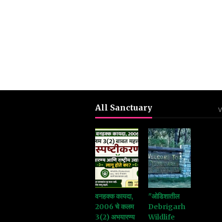
All Sanctuary
V
वनहक्क कायदा,
"ओडिशातील
2006 चे कलम
Debrigarh
3(2) अभयारण्य
Wildlife