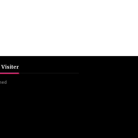
 Visiter
n
e
d