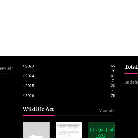
2023
Total
55
iew all
9
2024
31
7
u
n
d
e
f
2025
23
4
2026
78
Wildlife Act
View all