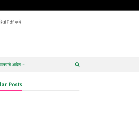
िती Pdf मध्ये
ायालयाचे आदेश
lar Posts