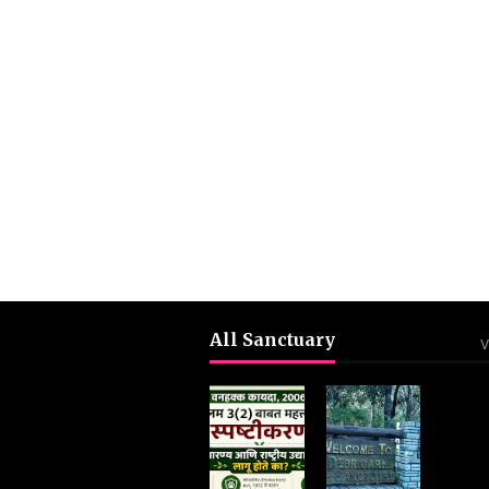
All Sanctuary
V