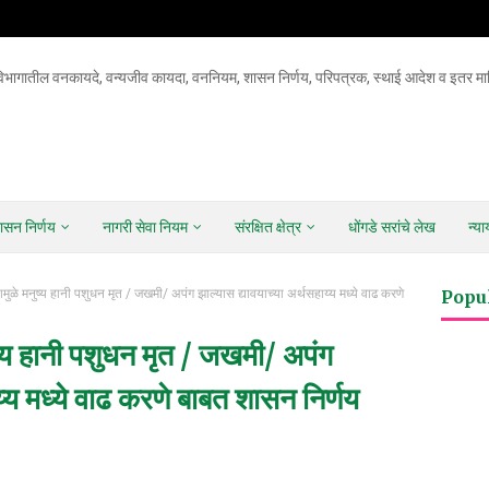
िभागातील वनकायदे, वन्यजीव कायदा, वननियम, शासन निर्णय, परिपत्रक, स्थाई आदेश व इतर माह
ासन निर्णय
नागरी सेवा नियम
संरक्षित क्षेत्र
धोंगडे सरांचे लेख
न्य
्ल्यामुळे मनुष्य हानी पशुधन मृत / जखमी/ अपंग झाल्यास द्यावयाच्या अर्थसहाय्य मध्ये वाढ करणे
Popu
मनुष्य हानी पशुधन मृत / जखमी/ अपंग
य्य मध्ये वाढ करणे बाबत शासन निर्णय