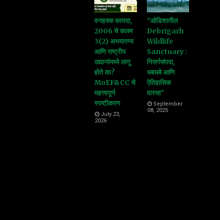
वनहक्क कायदा,
"ओडिशातील
2006 चे कलम
Debrigarh
3(2) अभयारण्य
Wildlife
आणि राष्ट्रीय
Sanctuary :
उद्यानांमध्ये लागू
निसर्गसंपदा,
होते का?
धबधबे आणि
MoEF&CC चे
ऐतिहासिक
महत्त्वपूर्ण
वारसा"
स्पष्टीकरण
September
08, 2025
July 23,
2026