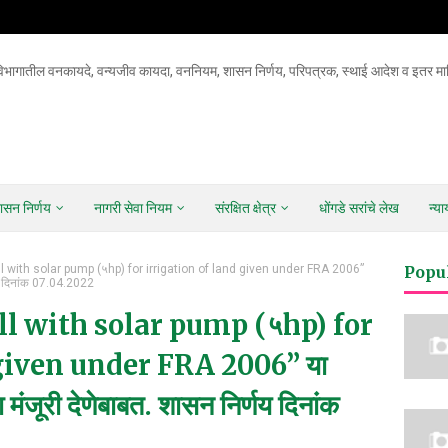
िभागातील वनकायदे, वन्यजीव कायदा, वननियम, शासन निर्णय, परिपत्रक, स्थाई आदेश व इतर माह
ासन निर्णय
नागरी सेवा नियम
संरक्षित क्षेत्र
धोंगडे सरांचे लेख
न्य
l with solar pump (५hp) for irrigation of land given under FRA 2006”
Popu
र्णय दिनांक 07.04.2022
ll with solar pump (५hp) for
 given under FRA 2006” या
ना मंजूरी देणेबाबत. शासन निर्णय दिनांक