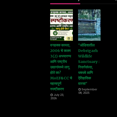
वनहक्क कायदा,
"ओडिशातील
2006 चे कलम
Debrigarh
3(2) अभयारण्य
Wildlife
आणि राष्ट्रीय
Sanctuary :
उद्यानांमध्ये लागू
निसर्गसंपदा,
होते का?
धबधबे आणि
MoEF&CC चे
ऐतिहासिक
महत्त्वपूर्ण
वारसा"
स्पष्टीकरण
September
08, 2025
July 23,
2026