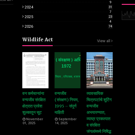
9
2024
31
7
2025
23
4
2026
74
Wildlife Act
View all
वन कर्मचाऱ्यांना
वन्यजीव
व्यावसायिक
वन्यजीव संरक्षित
(संरक्षण) नियम,
चित्रपटांचे शूटिंग
क्षेत्रात प्रवेश
1995 – संपूर्ण
वन्यजीव
शुल्कातून सूट
माहिती
अभयारण्यात,
व्याघ्र प्रकल्पात
November
September
01, 2025
14, 2025
व संरक्षित
जंगलांमध्ये निषिद्ध